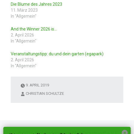
Die Blume des Jahres 2023
11. März 2023
In "Allgemein"
And the Winner 2026 is…
2. April 2026
In "Allgemein"
Veranstaltungstipp: du und dein garten (egapark)
2. April 2026
In "Allgemein"
9. APRIL 2019
CHRISTIAN SCHULTZE
© 2026
Kleingartenverein "Am Gerastrand" e.V.
|