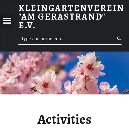
KLEINGARTENVEREIN
"AM GERASTRAND"
NGARTENVEREIN
E.V.
GERASTRAND"
Willkommen im Grünen
Activities