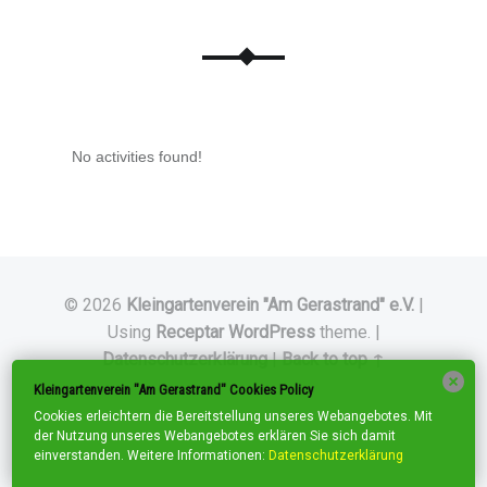
No activities found!
© 2026
Kleingartenverein "Am Gerastrand" e.V.
|
Using
Receptar
WordPress
theme.
|
Datenschutzerklärung
|
Back to top ↑
Kleingartenverein "Am Gerastrand" Cookies Policy
Cookies erleichtern die Bereitstellung unseres Webangebotes. Mit
der Nutzung unseres Webangebotes erklären Sie sich damit
einverstanden. Weitere Informationen:
Datenschutzerklärung